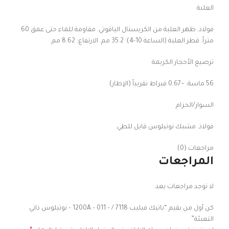
العلبة
فولاذ. ظهر العلبة من الكريستال الياقوتي. مقاومة للماء حتى عمق 60
متراً. قطر العلبة (الساعة 10-4): 35.2 مم. الارتفاع: 8.62 مم.
ترصيع الأحجار الكريمة
56 ماسة: ~0.67 قيراط تقريباً (الإطار).
السوار/الحزام
فولاذ. مشبك نوتيلوس قابل للطي.
مراجعات (0)
المراجعات
لا توجد مراجعات بعد.
كن أول من يقيم “باتيك فيليب 7118 / – 1200A – 011 – نوتيلوس ذاتي
التعبئة”