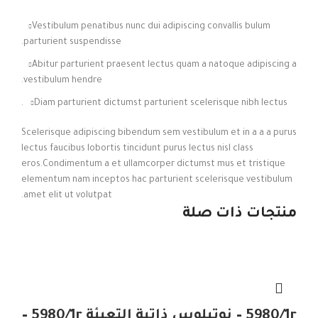
Vestibulum penatibus nunc dui adipiscing convallis bulum
parturient suspendisse.
Abitur parturient praesent lectus quam a natoque adipiscing a
vestibulum hendre.
Diam parturient dictumst parturient scelerisque nibh lectus.
Scelerisque adipiscing bibendum sem vestibulum et in a a a purus
lectus faucibus lobortis tincidunt purus lectus nisl class
eros.Condimentum a et ullamcorper dictumst mus et tristique
elementum nam inceptos hac parturient scelerisque vestibulum
amet elit ut volutpat.
منتجات ذات صلة
5980/1r – نوتيلوس ذاتية التعبئة 5980/1r –