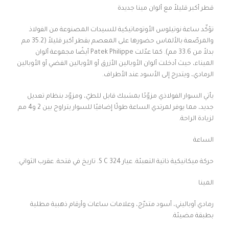
قطر أكبر قليلاً مع ألوان مينا جديدة
تؤكّد ساعة نوتيلوس الأوتوماتيكية للسيدات المصنوعة من الفولاذ
والمرصّعة بالألماس حضورها على المعصم بقطر أكبر قليلاً (35.2 مم
بدلاً من 33.6 مم). كما عدّلت Patek Philippe أيضًا مجموعة ألوان
الميناء، حيث أدخلت ألوان الأوبالين الأزرق أو الأوبالين الفضي أو الأوبالين
الرمادي، ويتدرج إلى الأسود عند الأطراف.
يأتي السوار الفولاذي مزوّدًا بمشبك قابل للطيّ، ومزوّد بنظام تعديل
جديد، مما يوفر لمرتدي الساعة طولًا إضافيًا للسوار يتراوح بين 2 و4 مم
لزيادة الراحة.
الساعة
حركة ميكانيكية ذاتية التعبئة. عيار 324 S C. تاريخ في فتحة. عقرب الثواني.
المينا
رمادي أوباليني، أسود متدرّج، وعلامات ساعات وأرقام ذهبية مطلية
بطبقة مضيئة.