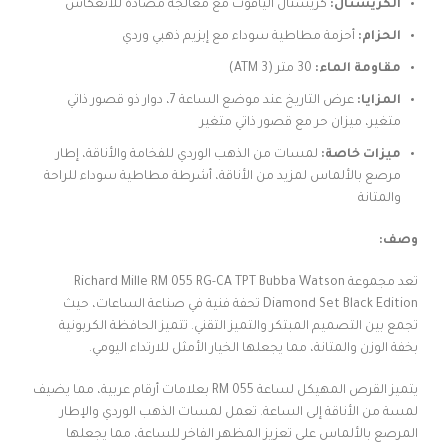
الكريستال:
كريستال الياقوت مع معالجة مضادة للانعكاس
الحزام:
أحزمة مطاطية سوداء مع إبزيم ذهبي وردي
مقاومة الماء:
30 متر (3 ATM)
المزايا:
عرض التاريخ عند موضع الساعة 7، دوار ذو قصور ذاتي
متغير، ميزان حر مع قصور ذاتي متغير
ميزات خاصة:
لمسات من الذهب الوردي للفخامة والأناقة، إطار
مرصع بالألماس لمزيد من الأناقة، أشرطة مطاطية سوداء للراحة
والمتانة
وصف:
تعد مجموعة Richard Mille RM 055 RG-CA TPT Bubba Watson
Diamond Set Black Edition تحفة فنية في صناعة الساعات، حيث
تجمع بين التصميم المبتكر والتميز التقني. تتميز الحافظة الكربونية
بخفة الوزن والمتانة، مما يجعلها الخيار الأمثل للارتداء اليومي.
يتميز القرص المهيكل لساعة RM 055 بعلامات أرقام عربية، مما يضيف
لمسة من الأناقة إلى الساعة. تعمل لمسات الذهب الوردي والإطار
المرصع بالألماس على تعزيز المظهر الفاخر للساعة، مما يجعلها