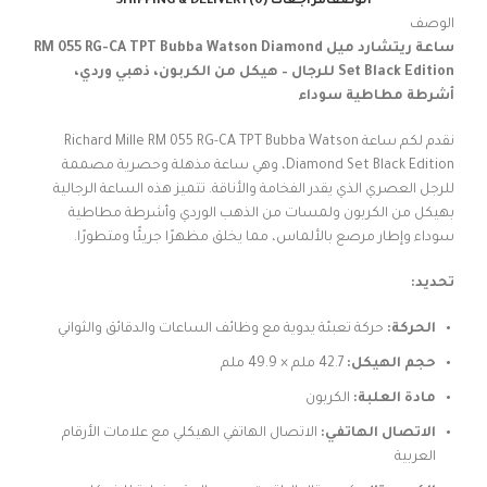
الوصف
مراجعات (0)
SHIPPING & DELIVERY
الوصف
ساعة ريتشارد ميل RM 055 RG-CA TPT Bubba Watson Diamond
Set Black Edition للرجال – هيكل من الكربون، ذهبي وردي،
أشرطة مطاطية سوداء
نقدم لكم ساعة Richard Mille RM 055 RG-CA TPT Bubba Watson
Diamond Set Black Edition، وهي ساعة مذهلة وحصرية مصممة
للرجل العصري الذي يقدر الفخامة والأناقة. تتميز هذه الساعة الرجالية
بهيكل من الكربون ولمسات من الذهب الوردي وأشرطة مطاطية
سوداء وإطار مرصع بالألماس، مما يخلق مظهرًا جريئًا ومتطورًا.
تحديد:
الحركة:
حركة تعبئة يدوية مع وظائف الساعات والدقائق والثواني
حجم الهيكل:
42.7 ملم × 49.9 ملم
مادة العلبة:
الكربون
الاتصال الهاتفي:
الاتصال الهاتفي الهيكلي مع علامات الأرقام
العربية