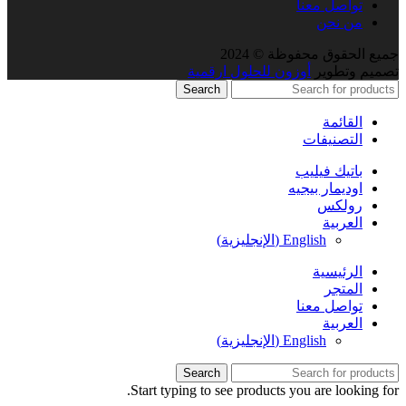
تواصل معنا
من نحن
جميع الحقوق محفوظة © 2024
تصميم وتطوير
أوزون للحلول ارقمية
Search
القائمة
التصنيفات
باتيك فيليب
اوديمار بيجيه
رولكس
العربية
English
(
الإنجليزية
)
الرئيسية
المتجر
تواصل معنا
العربية
English
(
الإنجليزية
)
Search
Start typing to see products you are looking for.