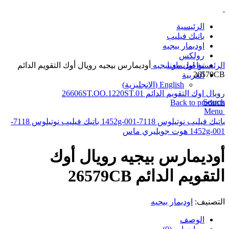
الرئيسية
باتيك فيليب
اوديمار بيجيه
رولكس
الرئيسية
تواصل معنا
اوديمار بيجيه
أوديمارس بيجيه رويال أوك التقويم الدائم
26579CB
العربية
English
(
الإنجليزية
)
رويال اوك التقويم الدائم 26606ST.OO.1220ST.01
Search
Back to products
Menu
باتيك فيليب نوتيلوس 7118-1452g-001 باتيك فيليب نوتيلوس 7118-
1452g-001 هوت جويليري ماس
أوديمارس بيجيه رويال أوك
التقويم الدائم 26579CB
التصنيف:
اوديمار بيجيه
الوصف