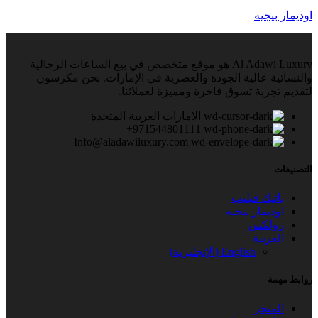
اوديمار بيجيه
Al Adawi Luxury هو موقع متخصص في بيع الساعات الرجالية
والنسائية عالية الجودة والعصرية في الإمارات. نحن مكرسون
لتقديم تجربة تسوق فاخرة ومميزة لعملائنا.
الامارات العربية المتحدة
971544801111+
Info@aladawiluxury.com
التصنيفات
باتيك فيليب
اوديمار بيجيه
رولكس
العربية
English
(
الإنجليزية
)
روابط مهمة
المتجر