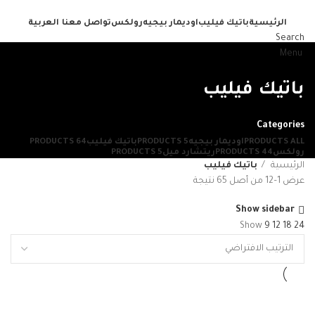
الرئيسية
باتيك فيليب
اوديمار بيجيه
رولكس
تواصل معنا
العربية
Search
Menu
باتيك فيليب
Categories
ALL
PRODUCTS
اوديمار بيجيه
5 PRODUCTS
باتيك فيليب
64 PRODUCTS
رولكس
44 PRODUCTS
ريتشارد ميل
5 PRODUCTS
الرئيسية
باتيك فيليب
عرض 1–12 من أصل 65 نتيجة
Show sidebar
Show
9
12
18
24