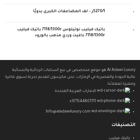
5270/1ر - لف المضاعفات الكبرى يدويًا
باتيك فيليب نوتيلوس 7118/1300r باتيك فيليب
7118/1300r باغيت وردي مذهب بالورود
Al Adawi Luxury هو موقع متخصص في بيع الساعات الرجالية والنسائية
عالية الجودة والعصرية في الإمارات. نحن مكرسون لتقديم تجربة تسوق فاخرة
ومميزة لعملائنا.
الامارات العربية المتحدة
971544801111+
Info@aladawiluxury.com
التصنيفات
باتيك فيليب