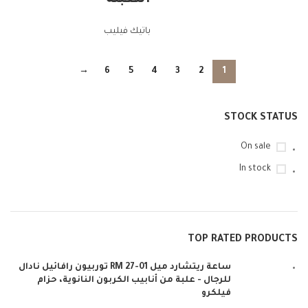
التعبئة
باتيك فيليب
→
6
5
4
3
2
1
STOCK STATUS
On sale
In stock
TOP RATED PRODUCTS
ساعة ريتشارد ميل RM 27-01 توربيون رافائيل نادال
للرجال - علبة من أنابيب الكربون النانوية، حزام
فيلكرو